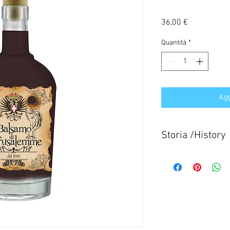
Prezzo
36,00 €
Quantità
*
Agg
Storia /History
Storia Del Balsamo d
La ricetta del "Balsam
antica che affonda le s
Un chierico al seguito 
imbattè nella formula di
mali. Tornato in Europa