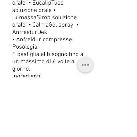
orale • EucalipTuss
soluzione orale •
LumassaSirop soluzione
orale • CalmaGol spray •
AnfreidurDek
• Anfreidur compresse
Posologia:
1 pastiglia al bisogno fino a
un massimo di 6 volte al
giorno.
Ingredienti:
Miele di Manuka: Attività
antibatterica unica per il
meccanismo d’azione
messo in atto. Commiphora
myrrha (Mirra) resina o.e.:
l’estratto ottenuto dalla
resina possiede attività
antibatterica e antisettica,