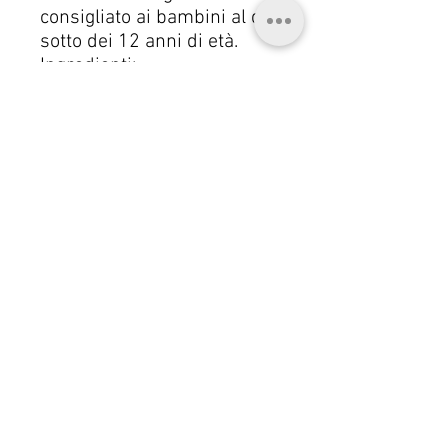
consigliato ai bambini al di
sotto dei 12 anni di età.
Ingredienti:
Saccharomyces Boulardii 4
mld UFC è un ceppo di
lievito tropicale isolato per
la prima volta nel 1923
dallo scienziato francese
Henri Boulard dalla ciliegia
della Cina (litchi) e dal frutto
del Mangostano. Essendo
un lievito, non è inattivato
dagli antibiotici.,
Lactobacillus rhamnosus 2
mld UFC: modula la
tolleranza immunitaria e
inibisce la produzione di
citochine proinfiammatorie.