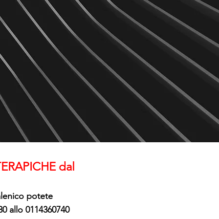
ERAPICHE dal
alenico potete
,30 allo 0114360740