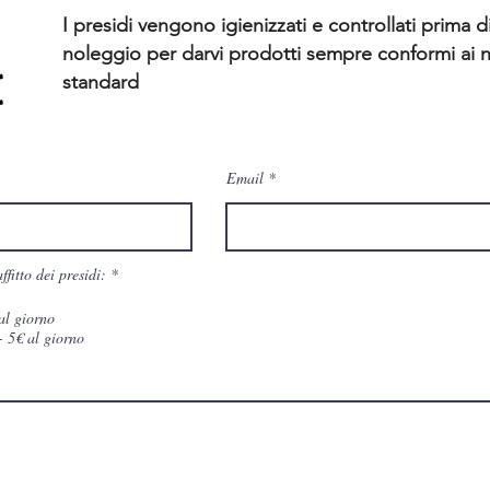
I presidi vengono igienizzati e controllati prima d
noleggio per darvi prodotti sempre conformi ai n
standard
Email
O
ffitto dei presidi:
*
b
b
al giorno
l
i
- 5€ al giorno
g
a
t
o
r
i
o