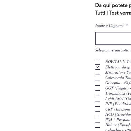
Da qui potete p
Tutti i Test ver
Nome e Cognome
Selezionare qui sotto 
NOVITA!!!! Te
Misurazione Sat
Colesterolo Tot
Glicemia - €8,
GGT (Fegato) -
Trasaminasi (F
Acidi Urici (Go
INR (Fluidità 
CRP (Infezioni 
HCG (Gravidan
PSA ( Prostata
HbA1c (Emoglob
Celiachia - €2