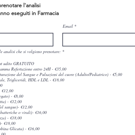
renotare l'analisi
ranno eseguiti in F
armacia
Email
O
le analisi che si volgiono prenotare:
*
b
b
st udito GRATUITO
l
i
Elettrocardiogramma Refertazione entro 24H - €35,00
g
urazione del Sangue e Pulsazioni del cuore (Adulto/Pediatrico) - €5,00
a
ale, Trigliceridi, HDL e LDL - €18,00
t
o
00
r
 €12,00
i
egato) - €8,00
o
tta) - €12,00
del sangue)- €12,00
batteriche o virali)- €16,00
za) - €18,00
)- €18,00
ina Glicata) - €16,00
8,00