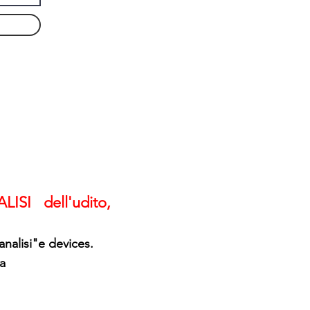
ISI dell'udito,
nalisi"e devices.
ia