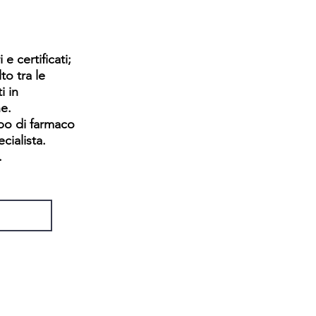
 e certificati;
to tra le
i in
e.
ipo di farmaco
cialista.
.